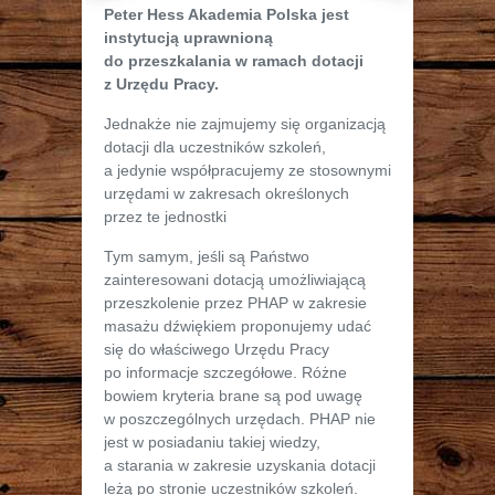
Peter Hess Akademia Polska jest
instytucją uprawnioną
do przeszkalania w ramach dotacji
z Urzędu Pracy.
Jednakże nie zajmujemy się organizacją
dotacji dla uczestników szkoleń,
a jedynie współpracujemy ze stosownymi
urzędami w zakresach określonych
przez te jednostki
Tym samym, jeśli są Państwo
zainteresowani dotacją umożliwiającą
przeszkolenie przez PHAP w zakresie
masażu dźwiękiem proponujemy udać
się do właściwego Urzędu Pracy
po informacje szczegółowe. Różne
bowiem kryteria brane są pod uwagę
w poszczególnych urzędach. PHAP nie
jest w posiadaniu takiej wiedzy,
a starania w zakresie uzyskania dotacji
leżą po stronie uczestników szkoleń.